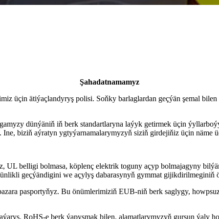
Şahadatnamamyz
miz üçin ätiýaçlandyryş polisi. Soňky barlaglardan geçýän şemal bilen
amyzy dünýäniň iň berk standartlaryna laýyk getirmek üçin ýyllarboýy
. Ine, biziň aýratyn ygtyýarnamalarymyzyň siziň girdejiňiz üçin näme 
UL belligi bolmasa, köplenç elektrik toguny açyp bolmajagyny bilýä
üstünlikli geçýändigini we açylyş dabarasynyň gymmat gijikdirilmeginiň
ara pasportyňyz. Bu önümlerimiziň EUB-niň berk saglygy, howpsuzly
klaýarys. RoHS-e berk ýapyşmak bilen, alamatlarymyzyň gurşun ýaly 