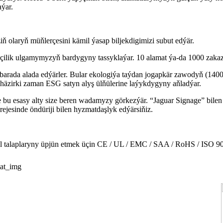
ýar.
ň olaryň müňlerçesini kämil ýasap biljekdigimizi subut edýär.
çilik ulgamymyzyň bardygyny tassyklaýar. 10 alamat ýa-da 1000 zakaz e
rada alada edýärler. Bular ekologiýa taýdan jogapkär zawodyň (14001)
e häzirki zaman ESG satyn alyş ülňülerine laýykdygyny aňladýar.
 bu esasy alty size beren wadamyzy görkezýär. “Jaguar Signage” bilen 
ejesinde öndüriji bilen hyzmatdaşlyk edýärsiňiz.
hil talaplaryny üpjün etmek üçin CE / UL / EMC / SAA / RoHS / ISO 