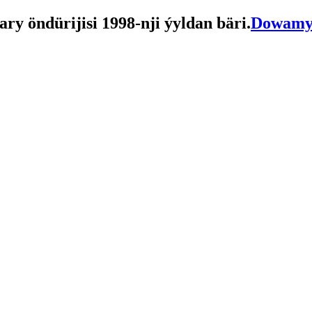
ary öndürijisi 1998-nji ýyldan bäri.
Dowamy