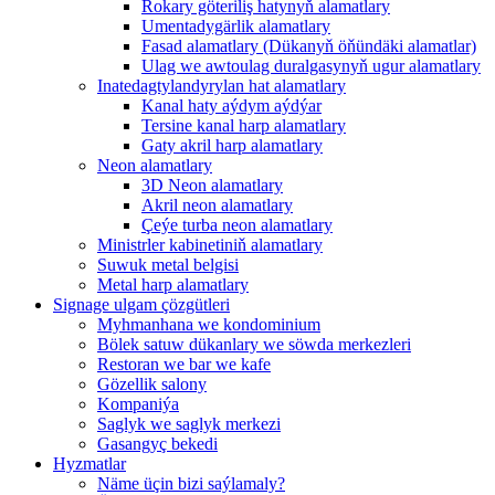
Rokary göteriliş hatynyň alamatlary
Umentadygärlik alamatlary
Fasad alamatlary (Dükanyň öňündäki alamatlar)
Ulag we awtoulag duralgasynyň ugur alamatlary
Inatedagtylandyrylan hat alamatlary
Kanal haty aýdym aýdýar
Tersine kanal harp alamatlary
Gaty akril harp alamatlary
Neon alamatlary
3D Neon alamatlary
Akril neon alamatlary
Çeýe turba neon alamatlary
Ministrler kabinetiniň alamatlary
Suwuk metal belgisi
Metal harp alamatlary
Signage ulgam çözgütleri
Myhmanhana we kondominium
Bölek satuw dükanlary we söwda merkezleri
Restoran we bar we kafe
Gözellik salony
Kompaniýa
Saglyk we saglyk merkezi
Gasangyç bekedi
Hyzmatlar
Näme üçin bizi saýlamaly?