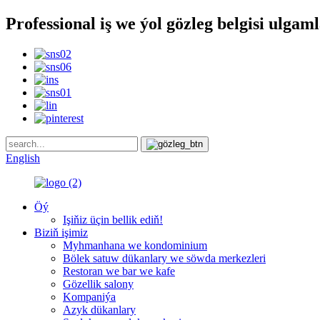
Professional iş we ýol gözleg belgisi ulgaml
English
Öý
Işiňiz üçin bellik ediň!
Biziň işimiz
Myhmanhana we kondominium
Bölek satuw dükanlary we söwda merkezleri
Restoran we bar we kafe
Gözellik salony
Kompaniýa
Azyk dükanlary