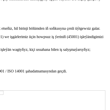
tseňiz, hil birinji bölümden iň soňkusyna çenli üýtgewsiz galar.
 we işgärlerimiz üçin howpsuz iş ýeriniň (45001) işleýändigimizi
işleýän wagtyňyz, kiçi ussahana bilen iş salyşmaýarsyňyz;
9001 / ISO 14001 şahadatnamasyndan geçdi.