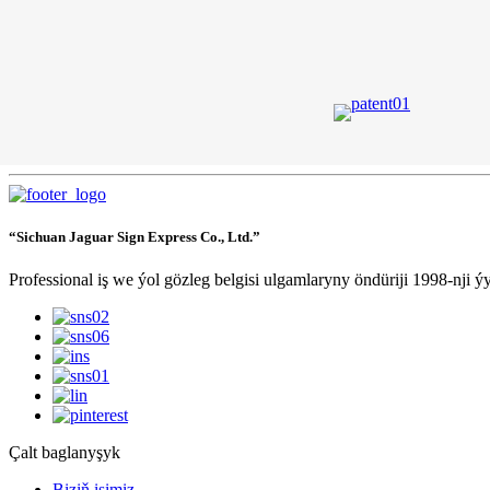
“Sichuan Jaguar Sign Express Co., Ltd.”
Professional iş we ýol gözleg belgisi ulgamlaryny öndüriji 1998-nji ý
Çalt baglanyşyk
Biziň işimiz