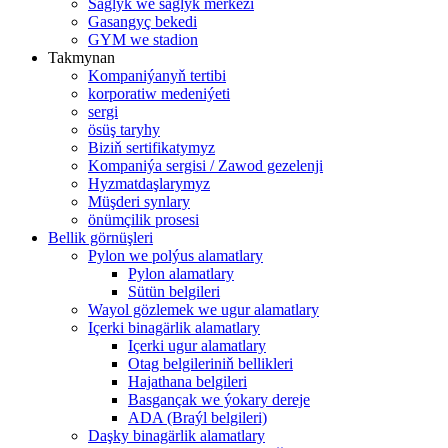
Saglyk we saglyk merkezi
Gasangyç bekedi
GYM we stadion
Takmynan
Kompaniýanyň tertibi
korporatiw medeniýeti
sergi
ösüş taryhy
Biziň sertifikatymyz
Kompaniýa sergisi / Zawod gezelenji
Hyzmatdaşlarymyz
Müşderi synlary
önümçilik prosesi
Bellik görnüşleri
Pylon we polýus alamatlary
Pylon alamatlary
Sütün belgileri
Wayol gözlemek we ugur alamatlary
Içerki binagärlik alamatlary
Içerki ugur alamatlary
Otag belgileriniň bellikleri
Hajathana belgileri
Basgançak we ýokary dereje
ADA (Braýl belgileri)
Daşky binagärlik alamatlary