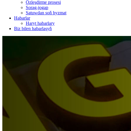
Özleşdirme prosesi
Sorag-jogap
Satuwdan soň hyzmat
Habarlar
Haryt habarlary
Biz bilen habarlaşyň