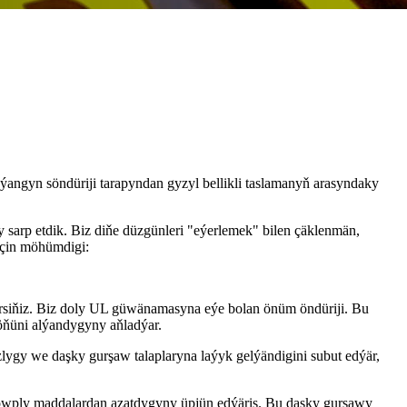
 ýangyn söndüriji tarapyndan gyzyl bellikli taslamanyň arasyndaky
 sarp etdik. Biz diňe düzgünleri "eýerlemek" bilen çäklenmän,
üçin möhümdigi:
rsiňiz. Biz doly UL güwänamasyna eýe bolan önüm öndüriji. Bu
 öňüni alýandygyny aňladýar.
gy we daşky gurşaw talaplaryna laýyk gelýändigini subut edýär,
howply maddalardan azatdygyny üpjün edýäris. Bu daşky gurşawy