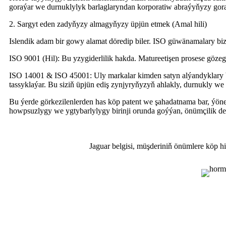
goraýar we durnuklylyk barlaglaryndan korporatiw abraýyňyzy gora
2. Sargyt eden zadyňyzy almagyňyzy üpjün etmek (Amal hili)
Islendik adam bir gowy alamat döredip biler. ISO güwänamalary bizi
ISO 9001 (Hil): Bu yzygiderlilik hakda. Matureetişen prosese gözeg
ISO 14001 & ISO 45001: Uly markalar kimden satyn alýandyklary ba
tassyklaýar. Bu siziň üpjün ediş zynjyryňyzyň ahlakly, durnukly w
Bu ýerde görkezilenlerden has köp patent we şahadatnama bar, ýöne
howpsuzlygy we ygtybarlylygy birinji orunda goýýan, önümçilik der
Jaguar belgisi, müşderiniň önümlere köp 