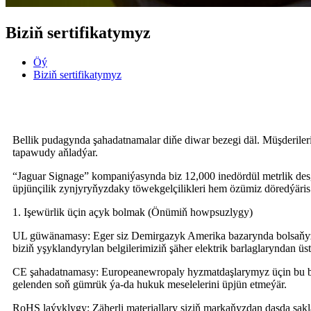
Biziň sertifikatymyz
Öý
Biziň sertifikatymyz
Bellik pudagynda şahadatnamalar diňe diwar bezegi däl. Müşderileri
tapawudy aňladýar.
“Jaguar Signage” kompaniýasynda biz 12,000 inedördül metrlik desg
üpjünçilik zynjyryňyzdaky töwekgelçilikleri hem özümiz döredýäris
1. Işewürlik üçin açyk bolmak (Önümiň howpsuzlygy)
UL güwänamasy: Eger siz Demirgazyk Amerika bazarynda bolsaňyz, 
biziň yşyklandyrylan belgilerimiziň şäher elektrik barlaglaryndan 
CE şahadatnamasy: Europeanewropaly hyzmatdaşlarymyz üçin bu baz
gelenden soň gümrük ýa-da hukuk meselelerini üpjün etmeýär.
RoHS laýyklygy: Zäherli materiallary siziň markaňyzdan daşda sa