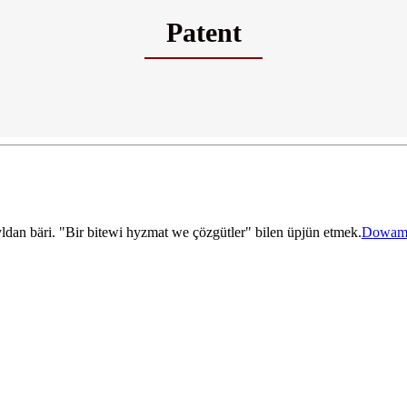
Patent
yldan bäri. "Bir bitewi hyzmat we çözgütler" bilen üpjün etmek.
Dowam